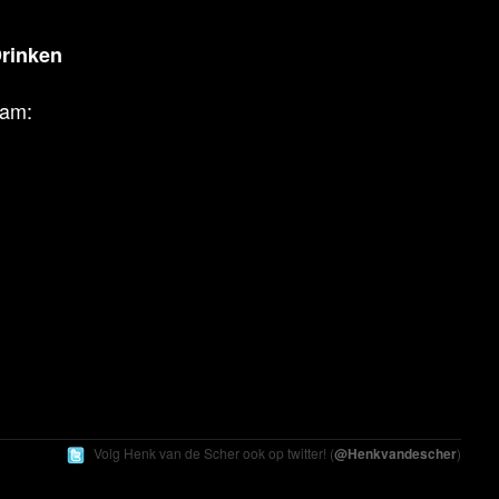
Drinken
aam:
Volg Henk
van de Scher
ook op twitter! (
@Henkvandescher
)