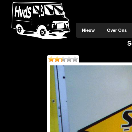
Nieuw
Over Ons
S