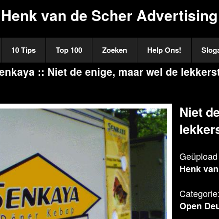
Henk van de Scher Advertising
10 Tips
Top 100
Zoeken
Help Ons!
Slog
enkaya :: Niet de enige, maar wel de lekkers
Niet d
lekker
Geüpload 
Henk van
Categorie
Open De