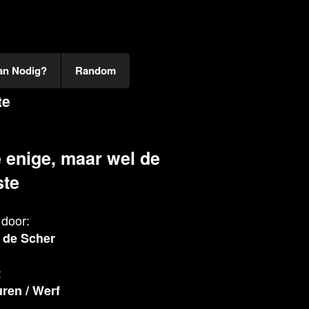
an Nodig?
Random
te
e enige, maar wel de
ste
door:
 de Scher
:
uren
/
Werf