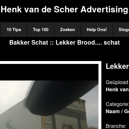
Henk van de Scher Advertising
10 Tips
Top 100
Zoeken
Help Ons!
Slog
Bakker Schat :: Lekker Brood.... schat
Lekker
Geüpload 
Henk van
Categorie
Naam
/
G
Branche: