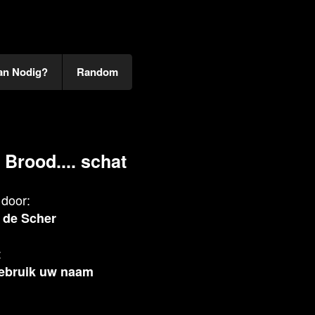
an Nodig?
Random
 Brood.... schat
door:
 de Scher
:
ebruik uw naam