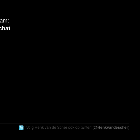
aam:
chat
Volg Henk
van de Scher
ook op twitter! (
@Henkvandescher
)