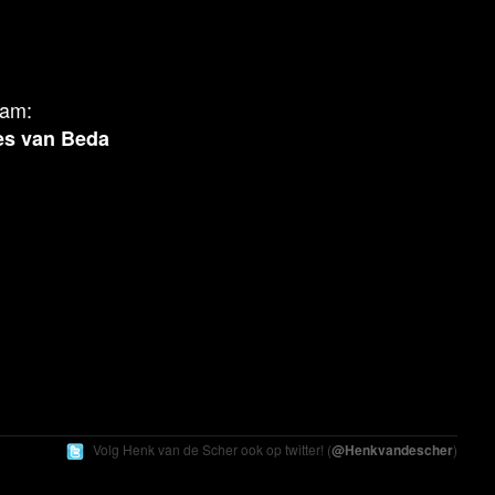
aam:
es van Beda
Volg Henk
van de Scher
ook op twitter! (
@Henkvandescher
)