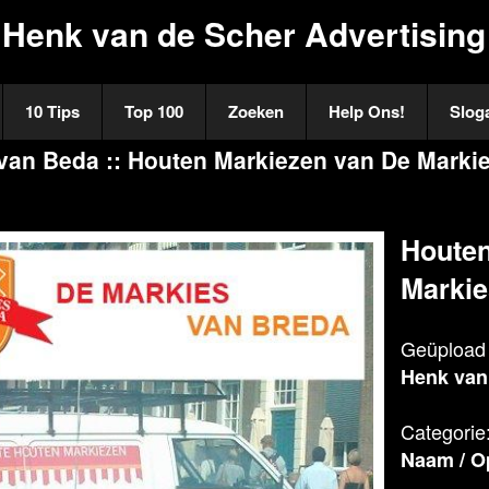
Henk van de Scher Advertising
10 Tips
Top 100
Zoeken
Help Ons!
Slog
van Beda :: Houten Markiezen van De Marki
Houten
Markie
Geüpload 
Henk van
Categorie
Naam
/
O