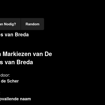
an Nodig?
Random
es van Breda
 Markiezen van De
s van Breda
door:
 de Scher
:
pvallende naam