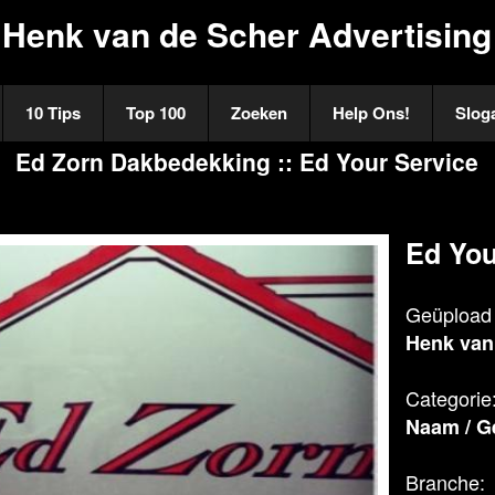
Henk van de Scher Advertising
10 Tips
Top 100
Zoeken
Help Ons!
Slog
Ed Zorn Dakbedekking :: Ed Your Service
Ed You
Geüpload 
Henk van
Categorie
Naam
/
G
Branche: