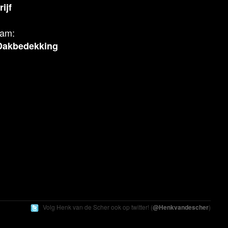
ijf
aam:
Dakbedekking
Volg Henk
van de Scher
ook op twitter! (
@Henkvandescher
)