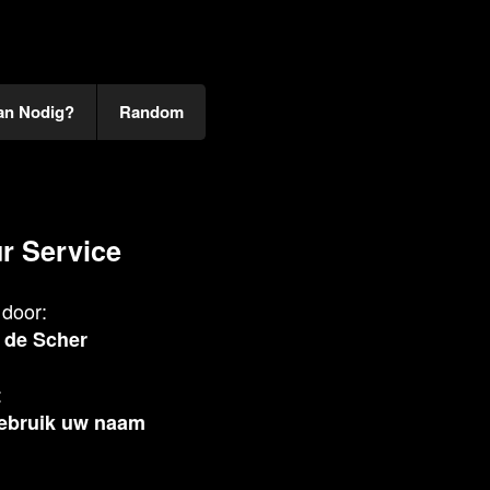
an Nodig?
Random
r Service
door:
 de Scher
:
ebruik uw naam