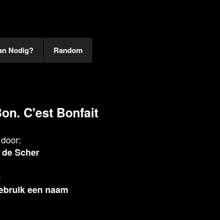
an Nodig?
Random
Bon. C'est Bonfait
door:
 de Scher
:
ebruik een naam