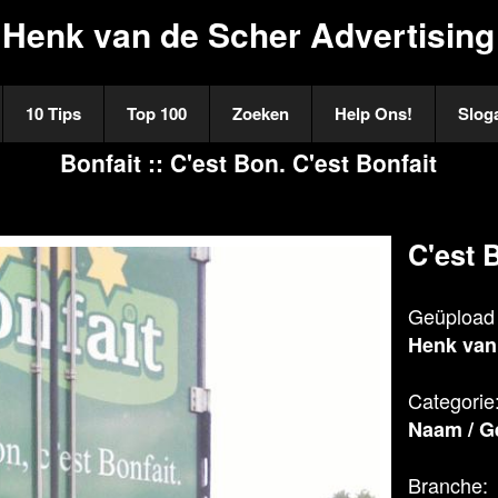
Henk van de Scher Advertising
10 Tips
Top 100
Zoeken
Help Ons!
Slog
Bonfait :: C'est Bon. C'est Bonfait
C'est 
Geüpload 
Henk van
Categorie
Naam
/
G
Branche: