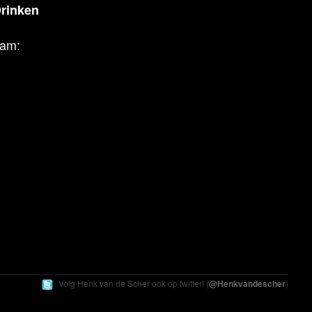
Drinken
aam:
Volg Henk
van de Scher
ook op twitter! (
@Henkvandescher
)