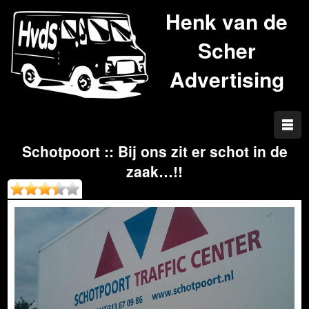
Henk van de
Scher
Advertising
Schotpoort :: Bij ons zit er schot in de
zaak…!!