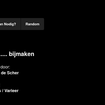
an Nodig?
Random
..... bijmaken
door:
 de Scher
:
s
/
Varieer