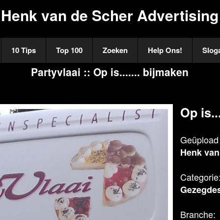
Henk van de Scher Advertising
10 Tips
Top 100
Zoeken
Help Ons!
Slog
Partyvlaai :: Op is....... bijmaken
Op is..
Geüpload 
Henk van
Categorie
Gezegde
Branche: