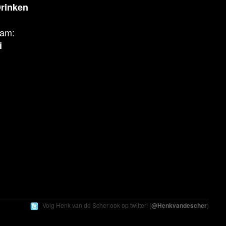
Drinken
aam:
i
Volg Henk
van de Scher
ook op twitter! (
@Henkvandescher
)