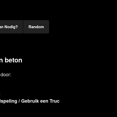
an Nodig?
Random
in beton
door:
:
speling
/
Gebruik een Truc