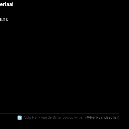
riaal
aam:
Volg Henk
van de Scher
ook op twitter! (
@Henkvandescher
)