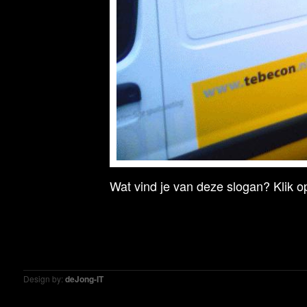
Wat vind je van deze slogan? Klik op
Design by:
deJong-IT