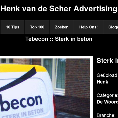
Henk van de Scher Advertising
10 Tips
Top 100
Zoeken
Help Ons!
Slog
Tebecon :: Sterk in beton
Sterk 
Geüpload 
Henk
Categorie
De Woord
Branche: