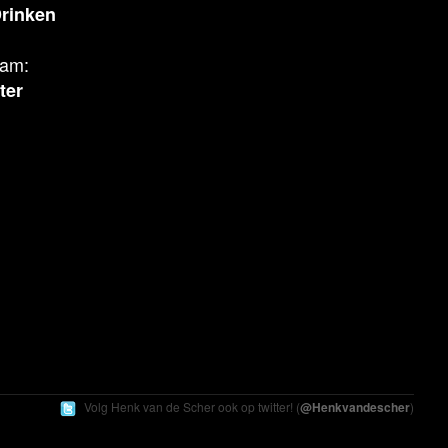
Drinken
aam:
ter
Volg Henk
van de Scher
ook op twitter! (
@Henkvandescher
)