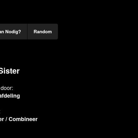
an Nodig?
Random
Sister
door:
fdeling
:
er
/
Combineer