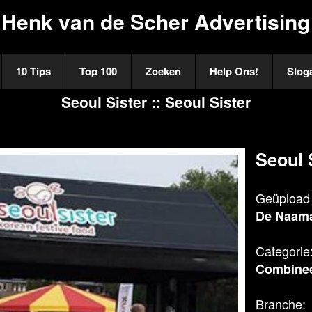
Henk van de Scher Advertising
10 Tips
Top 100
Zoeken
Help Ons!
Slog
Seoul Sister :: Seoul Sister
Seoul 
Geüpload 
De Naama
Categorie
Combine
Branche: