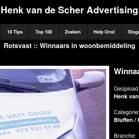
Henk van de Scher Advertising
10 Tips
Top 100
Zoeken
Help Ons!
Slog
Rotsvast :: Winnaars in woonbemiddeling
Winnaa
Geüpload 
Henk van
Categorie
Bluffen
/
Branche: