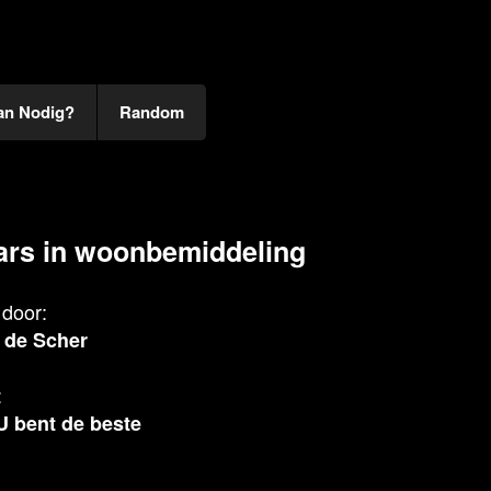
an Nodig?
Random
rs in woonbemiddeling
door:
 de Scher
:
U bent de beste