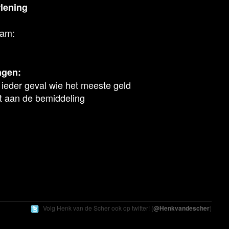
lening
aam:
ngen:
 ieder geval wie het meeste geld
t aan de bemiddeling
Volg Henk
van de Scher
ook op twitter! (
@Henkvandescher
)