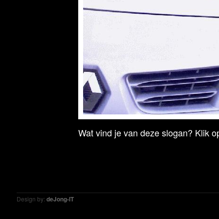
Wat vind je van deze slogan? Klik op
Design by:
deJong-IT